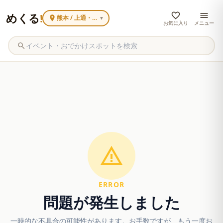
めくる
!
熊本 / 上通・下通
▼
お気に入り
メニュー
ERROR
問題が発生しました
一時的な不具合の可能性があります。お手数ですが、もう一度お